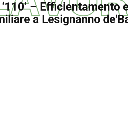
110’ – Efficientamento en
liare a Lesignanno de'B