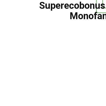
Superecobonus ‘
Monofami